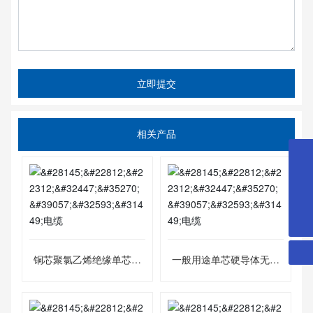
立即提交
相关产品
18057195879
hzzc.dxdl@163.com
0571-87673333
铜芯聚氯乙烯绝缘单芯多
一般用途单芯硬导体无护
股软线
套电缆