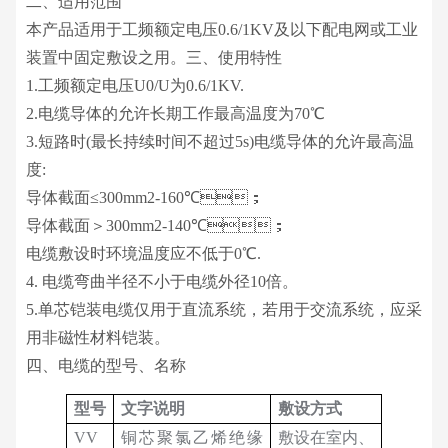
二、适用范围
本产品适用于工频额定电压0.6/1KV及以下配电网或工业
装置中固定敷设之用。三、使用特性
1.工频额定电压U0/U为0.6/1KV.
2.电缆导体的允许长期工作最高温度为70℃
3.短路时(最长持续时间不超过5s)电缆导体的允许最高温
度:
导体截面≤300mm2-160℃；
导体截面＞300mm2-140℃；
电缆敷设时环境温度应不低于0℃.
4. 电缆弯曲半径不小于电缆外径10倍。
5.单芯铠装电缆仅用于直流系统，若用于交流系统，应采
用非磁性材料铠装。
四、电缆的型号、名称
型号
文字说明
敷设方式
VV
铜芯聚氯乙烯绝缘
敷设在室内、