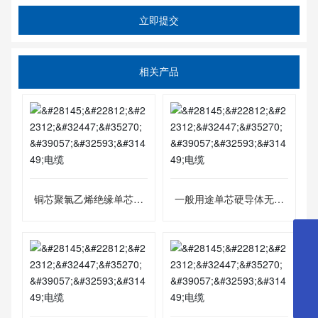
立即提交
相关产品
铜芯聚氯乙烯绝缘单芯多
一般用途单芯硬导体无护
股软线
套电缆
18057195879
hzzc.dxdl@163.com
0571-87673333