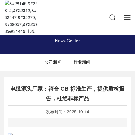
深夜福利污视频下载APP
News Center
公司新闻
行业新闻
电缆源头厂家：符合 GB 标准生产，提供质检报
告，杜绝非标产品
发布时间：
2025-10-14